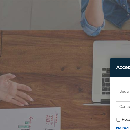
Acces
Rec
No rec